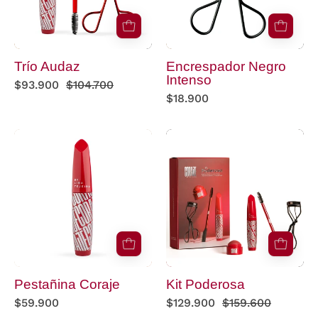
Trío Audaz
Encrespador Negro
Intenso
$93.900
$104.700
$18.900
pestañina
Kit
coraje
Poderosa
fondo
blanco
Pestañina Coraje
Kit Poderosa
$59.900
$129.900
$159.600