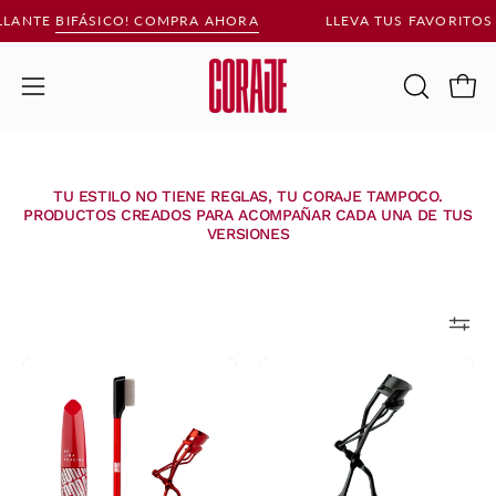
Saltar
LLANTE
BIFÁSICO
! COMPRA AHORA
LLEVA TUS FAVORITOS
al
contenido
Carr
Abrir
ABRIR
BARRA
menú
DE
de
BÚSQUE
navegación
TU ESTILO NO TIENE REGLAS, TU CORAJE TAMPOCO.
PRODUCTOS CREADOS PARA ACOMPAÑAR CADA UNA DE TUS
VERSIONES
Trío
Encrespador
Audaz
Negro
Intenso