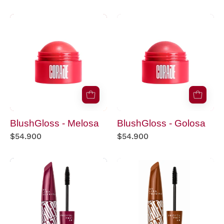
BlushGloss
BlushGloss
-
-
Melosa
Golosa
BlushGloss - Melosa
BlushGloss - Golosa
$54.900
$54.900
Pestañina
Pestañina
Malvett
Moccafé
Coraje
Coraje