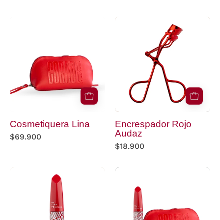
Cosmetiquera
Encrespador
Lina
Rojo
color
Audaz
rojo
Cosmetiquera Lina
Encrespador Rojo
Audaz
$69.900
$18.900
pestañina
Cosmetiquera
coraje
Lina
fondo
+
blanco
Pestañina