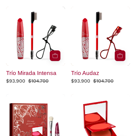
productos
Trío
Trío
Audaz
Mirada
Intensa
Trío Mirada Intensa
Trío Audaz
$93.900
$104.700
$93.900
$104.700
Kit
Blush
El
Dúo
Coraje
Mandarín
Que
Doré
Nace
del