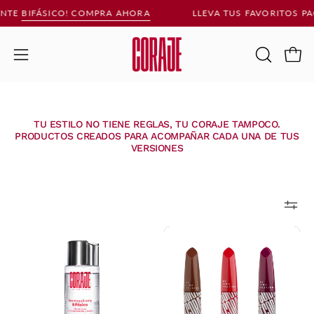
Saltar
NTE
BIFÁSICO
! COMPRA AHORA
LLEVA TUS FAVORITOS PA
al
contenido
Carr
Abrir
ABRIR
BARRA
menú
DE
de
BÚSQUE
navegación
TU ESTILO NO TIENE REGLAS, TU CORAJE TAMPOCO.
PRODUCTOS CREADOS PARA ACOMPAÑAR CADA UNA DE TUS
VERSIONES
DESMAQUILLANTE
Trio
BIFÁSICO
Perfecto
CORAJE