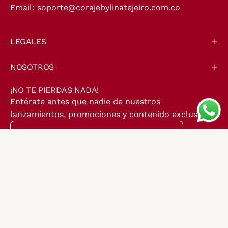
Email:
soporte@corajebylinatejeiro.com.co
LEGALES
NOSOTROS
¡NO TE PIERDAS NADA!
Entérate antes que nadie de nuestros
lanzamientos, promociones y contenido exclusivo.
Suscríbete
a
nuestro
boletín
© 2026,
Coraje
.
Esta tienda es proporcionada por
Shopify
.