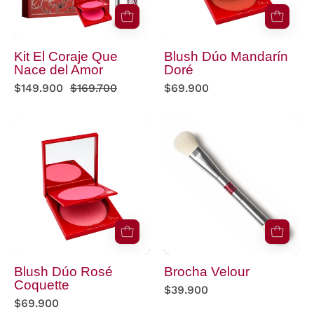
Amor
Kit El Coraje Que
Blush Dúo Mandarín
Nace del Amor
Doré
$149.900
$169.700
$69.900
Blush
Brocha
Dúo
Velour
Rosé
Coquette
Blush Dúo Rosé
Brocha Velour
Coquette
$39.900
$69.900