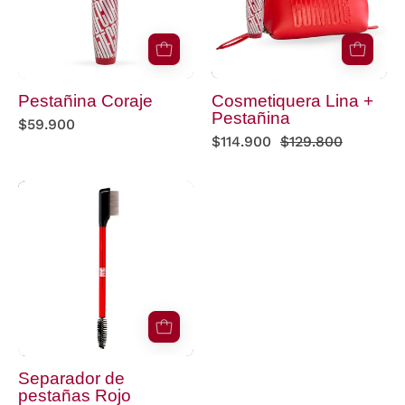
Pestañina Coraje
Cosmetiquera Lina +
Pestañina
$59.900
$114.900
$129.800
Separador
de
pestañas
Rojo
Separador de
pestañas Rojo