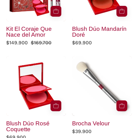
del
Amor
Kit El Coraje Que
Blush Dúo Mandarín
Nace del Amor
Doré
$149.900
$169.700
$69.900
Blush
Brocha
Dúo
Velour
Rosé
Coquette
Blush Dúo Rosé
Brocha Velour
Coquette
$39.900
$69.900