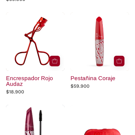
Encrespador
pestañina
Rojo
coraje
Audaz
fondo
blanco
Encrespador Rojo
Pestañina Coraje
Audaz
$59.900
$18.900
Pestañina
Cosmetiquera
Malvett
Lina
Coraje
color
rojo