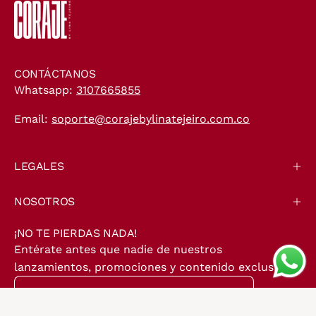
CONTÁCTANOS
Whatsapp:
3107665855
Email:
soporte@corajebylinatejeiro.com.co
LEGALES
NOSOTROS
¡NO TE PIERDAS NADA!
Entérate antes que nadie de nuestros
lanzamientos, promociones y contenido exclusivo.
Suscríbete