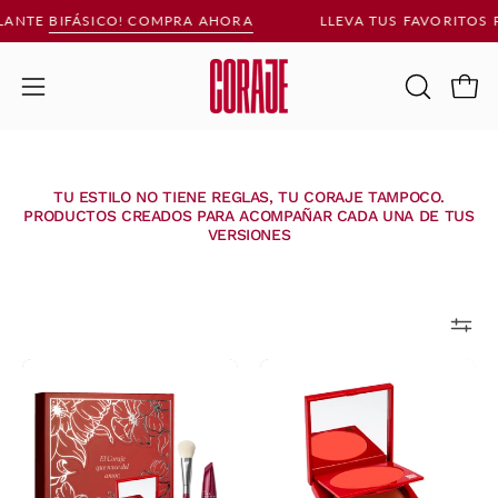
Saltar
LANTE
BIFÁSICO
! COMPRA AHORA
LLEVA TUS FAVORITOS 
al
contenido
Carr
Abrir
ABRIR
BARRA
menú
DE
de
BÚSQUE
navegación
TU ESTILO NO TIENE REGLAS, TU CORAJE TAMPOCO.
PRODUCTOS CREADOS PARA ACOMPAÑAR CADA UNA DE TUS
VERSIONES
Kit
Blush
El
Dúo
Coraje
Mandarín
Que
Doré
Nace