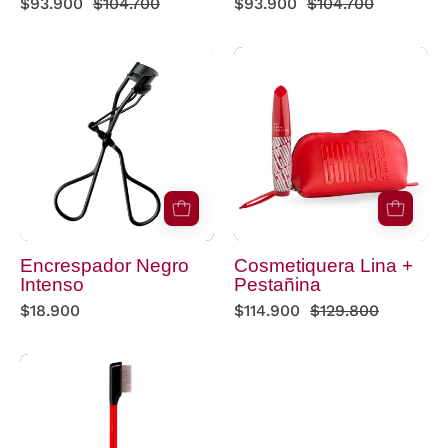
$93.900
$104.700
$93.900
$104.700
Encrespador
Cosmetiquera
Negro
Lina
Intenso
+
Pestañina
Encrespador Negro
Cosmetiquera Lina +
Intenso
Pestañina
$18.900
$114.900
$129.800
Separador
de
pestañas
Rojo