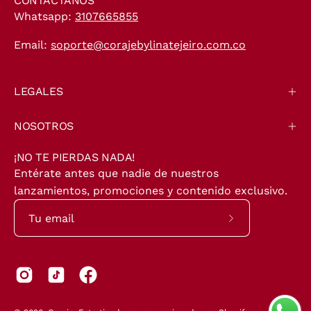
CONTÁCTANOS
Whatsapp:
3107665855
Email:
soporte@corajebylinatejeiro.com.co
LEGALES
NOSOTROS
¡NO TE PIERDAS NADA!
Entérate antes que nadie de nuestros
lanzamientos, promociones y contenido exclusivo.
Suscríbete
a
nuestro
boletín