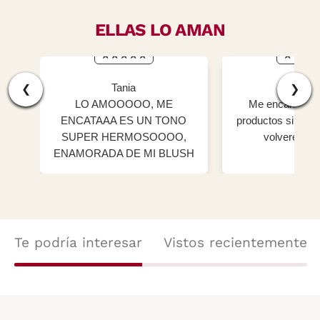
ELLAS LO AMAN
Tania
Genn
❮
❯
LO AMOOOOO, ME
Me encantaron 
ENCATAAA ES UN TONO
productos sin dud
SUPER HERMOSOOOO,
volvere a c
ENAMORADA DE MI BLUSH
😍😍😍😍
Te podría interesar
Vistos recientemente