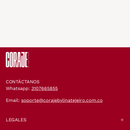
CONTÁCTANOS
Whatsapp:
3107665855
Email:
soporte@corajebylinatejeiro.com.co
LEGALES