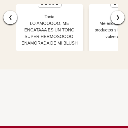
Tania
Genn
❮
❯
LO AMOOOOO, ME
Me encantaron 
ENCATAAA ES UN TONO
productos sin dud
SUPER HERMOSOOOO,
volvere a c
ENAMORADA DE MI BLUSH
😍😍😍😍