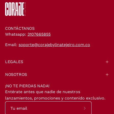
CONTÁCTANOS
Whatsapp:
3107665855
Email:
soporte@corajebylinatejeiro.com.co
LEGALES
NOSOTROS
¡NO TE PIERDAS NADA!
Entérate antes que nadie de nuestros
lanzamientos, promociones y contenido exclusivo.
Suscríbete